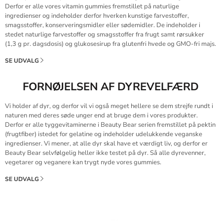
Derfor er alle vores vitamin gummies fremstillet på naturlige
ingredienser og indeholder derfor hverken kunstige farvestoffer,
smagsstoffer, konserveringsmidler eller sødemidler. De indeholder i
stedet naturlige farvestoffer og smagsstoffer fra frugt samt rørsukker
(1,3 g pr. dagsdosis) og glukosesirup fra glutenfri hvede og GMO-fri majs.
SE UDVALG
FORNØJELSEN AF DYREVELFÆRD
Vi holder af dyr, og derfor vil vi også meget hellere se dem strejfe rundt i
naturen med deres søde unger end at bruge dem i vores produkter.
Derfor er alle tyggevitaminerne i Beauty Bear serien fremstillet på pektin
(frugtfiber) istedet for gelatine og indeholder udelukkende veganske
ingredienser. Vi mener, at alle dyr skal have et værdigt liv, og derfor er
Beauty Bear selvfølgelig heller ikke testet på dyr. Så alle dyrevenner,
vegetarer og veganere kan trygt nyde vores gummies.
SE UDVALG