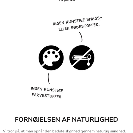
FORNØJELSEN AF NATURLIGHED
Vi tror på, at man opnår den bedste skønhed gennem naturlig sundhed.